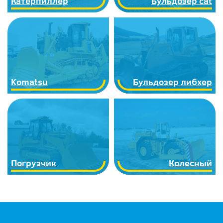
Катерпиллер
Бульдозер cat
Komatsu
Бульдозер либхер
Погрузчик
Колесный