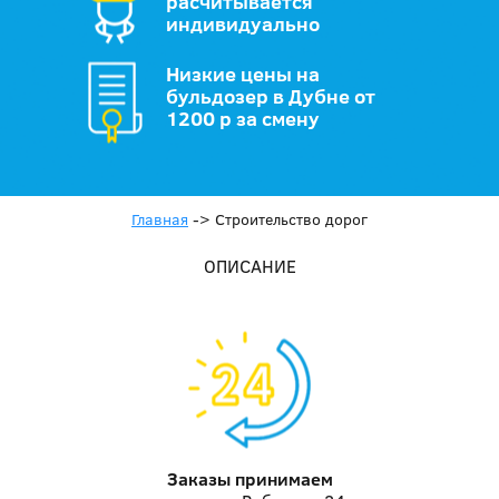
расчитывается
индивидуально
Низкие цены на
бульдозер в Дубне от
1200 р за смену
Главная
->
Строительство дорог
ОПИСАНИЕ
Заказы принимаем