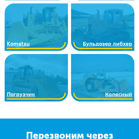
Komatsu
Бульдозер либхер
Погрузчик
Колесный
Перезвоним через