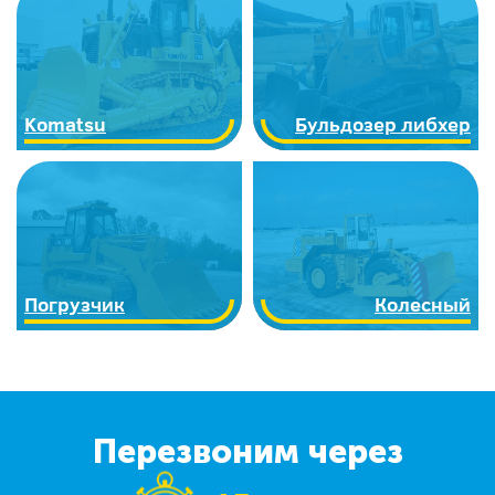
Komatsu
Бульдозер либхер
Погрузчик
Колесный
Перезвоним через